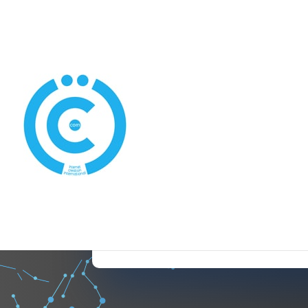

09 72 31 11 59

06 06 71 58 18 (SMS uni

contact@creation-site-i
sarlat.fr