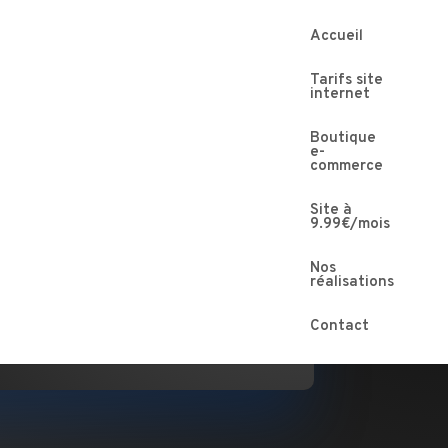
Accueil
Tarifs site
internet
Boutique
e-
Messenger :
Cliquer ici
commerce
atsApp : 09 72 31 11 59 ou
Site à
9.99€/mois
cliquer ici
.
Nos
Chat : en bas à droite
réalisations
(si disponible)
Contact