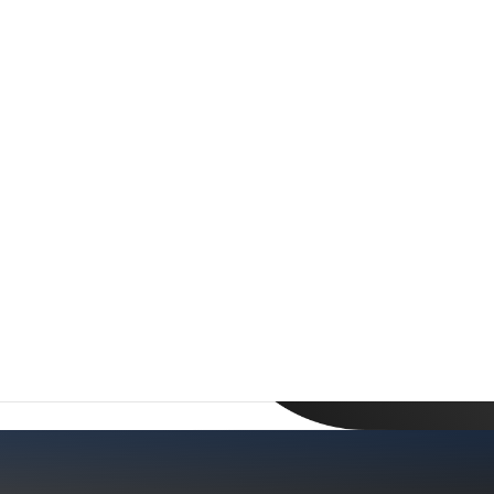
quement)
Wh
nternet-
